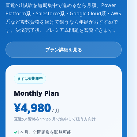
直近の1試験を短期集中で進めるなら月額、Power
Platform系・Salesforce系・Google Cloud系・AWS
系など複数資格を続けて狙うなら年額がおすすめで
す。決済完了後、プレミアム問題を閲覧できます。
プラン詳細を見る
まずは短期集中
Monthly Plan
¥4,980
/ 月
直近の1資格を1〜2ヶ月で集中して狙う方向け
1ヶ月、全問題集を閲覧可能