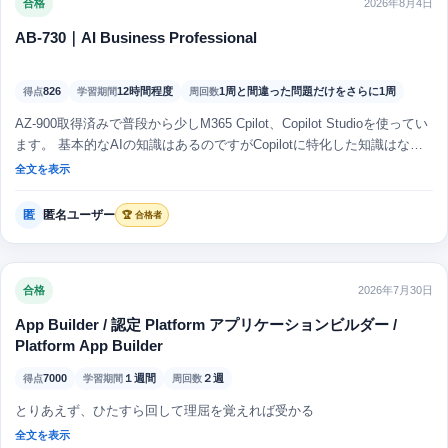
合格
2026年8月4日
AB-730｜AI Business Professional
826
12時間程度
1周と間違った問題だけをさらに1周
得点
学習期間
周回数
AZ-900取得済みで普段から少しM365 Cpilot、Copilot Studioを使ってい
ます。 基本的なAIの知識はあるのですがCopilotに特化した知識はなん
となくしかありませんでした。 この問題集をやることで覚えるべきポ
全文を表示
イントがわかり助かりました。 同じような問題もたくさん出ました
し、試験対策にはもってこいだと思います。 自信を持ってテストの終
匿
匿名ユーザー
🏆 合格者
了ボタンを押すことができました！ ありがとうございました！！
合格
2026年7月30日
App Builder / 認定 Platform アプリケーションビルダー /
Platform App Builder
7000
１週間
２週
得点
学習期間
周回数
とりあえず、ひたすら回して理屈を覚えれば受かる
全文を表示