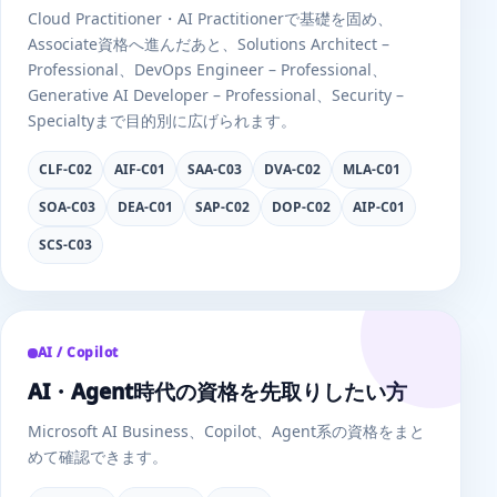
Cloud Practitioner・AI Practitionerで基礎を固め、
Associate資格へ進んだあと、Solutions Architect –
Professional、DevOps Engineer – Professional、
Generative AI Developer – Professional、Security –
Specialtyまで目的別に広げられます。
CLF-C02
AIF-C01
SAA-C03
DVA-C02
MLA-C01
SOA-C03
DEA-C01
SAP-C02
DOP-C02
AIP-C01
SCS-C03
AI / Copilot
AI・Agent時代の資格を先取りしたい方
Microsoft AI Business、Copilot、Agent系の資格をまと
めて確認できます。