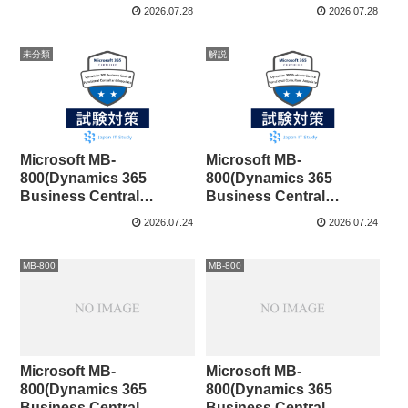
問題集
の資格取得攻略法を徹底
2026.07.28
2026.07.28
解説！
未分類
解説
Microsoft MB-
Microsoft MB-
800(Dynamics 365
800(Dynamics 365
Business Central
Business Central
Functional Consultant
Functional Consultant
2026.07.24
2026.07.24
Associate)問題集
Associate)の資格取得攻
略法を徹底解説！
MB-800
MB-800
Microsoft MB-
Microsoft MB-
800(Dynamics 365
800(Dynamics 365
Business Central
Business Central