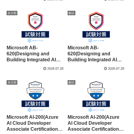
未分類
解説
Microsoft AB-
Microsoft AB-
620(Designing and
620(Designing and
Building Integrated AI
Building Integrated AI
Agent Solutions in
Agent Solutions in
2026.07.28
2026.07.28
Copilot Studio)問題集
Copilot Studio)の資格取
得攻略法を徹底解説！
未分類
解説
Microsoft AI-200(Azure
Microsoft AI-200(Azure
AI Cloud Developer
AI Cloud Developer
Associate Certification)
Associate Certification)