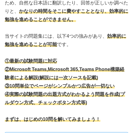
ため、自然な日本語に翻訳したり、回答が正しいか調べた
りと、
かなりの時間をそこに費やすこととなり、効率的に
勉強を進めることができません。
当サイトの問題集には、以下4つの強みがあり、
効率的に
勉強を進めることが可能
です。
①最新の試験問題に対応
②Microsoft Teams,Microsoft 365,Teams Phone構築経
験者による解説
(
解説には一次ソースを記載)
③10問単位でページがシンプルかつ広告が一切ない
④実際の試験問題の出題方式がわかるよう問題を作成(プ
ルダウン方式、チェックボタン方式等)
まずは、はじめの10問を解いてみましょう！