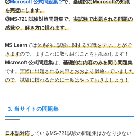
②
Microsoft 公式問題集
で、
基礎的なMicrosoftの知識
を完璧にします。
③MS-721 試験対策問題集で、
実試験で出題される問題の
感覚や、解き方に慣れます。
MS Learn
では
体系的に試験に関する知識を学ぶことがで
きます
ので、まずこれに取り組むことをお勧めします！
Microsoft 公式問題集
は、
基礎的な内容のみを問う問題集
です。
実際に出題される内容とおおよそ似通っていました
ので
、
試験に慣れるために一度はやっておきましょう！
3. 当サイトの問題集
日本語対応
しているMS-721試験の問題集はかなり少ない