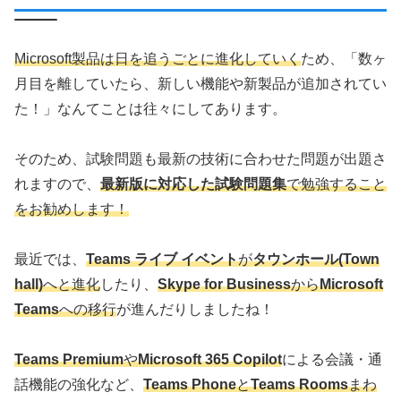
Microsoft製品は日を追うごとに進化していく
ため、「数ヶ
月目を離していたら、新しい機能や新製品が追加されてい
た！」なんてことは往々にしてあります。
そのため、試験問題も最新の技術に合わせた問題が出題さ
れますので、
最新版に対応した試験問題集
で勉強すること
をお勧めします！
最近では、
Teams ライブ イベント
が
タウンホール(Town
hall)
へと進化
したり、
Skype for Business
から
Microsoft
Teams
への移行
が進んだりしましたね！
Teams Premium
や
Microsoft 365 Copilot
による会議・通
話機能の強化など、
Teams Phone
と
Teams Rooms
まわ