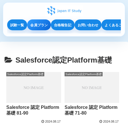
試験一覧
会員プラン
合格報告記
お問い合わせ
よくあるご質
Salesforce認定Platform基礎
Salesforce認定Platform基礎
Salesforce認定Platform基礎
Salesforce 認定 Platform
Salesforce 認定 Platform
基礎 81-90
基礎 71-80
2024.08.17
2024.08.17