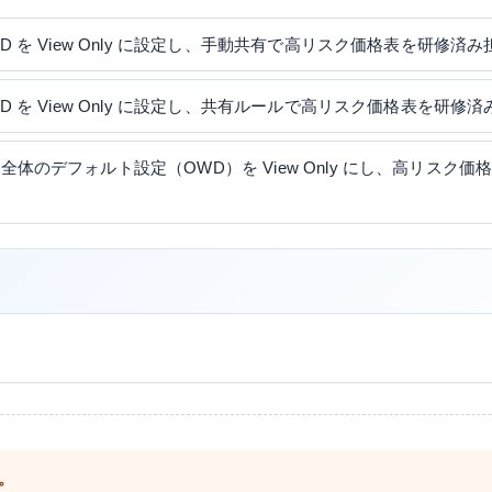
の OWD を View Only に設定し、手動共有で高リスク価格表を研修
の OWD を View Only に設定し、共有ルールで高リスク価格表を
）の組織全体のデフォルト設定（OWD）を View Only にし、高リ
。