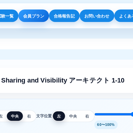
試験一覧
会員プラン
合格報告記
お問い合わせ
よくあ
m Sharing and Visibility アーキテクト 1-10
文字位置
左
中央
右
左
中央
右
60〜100%