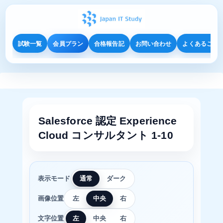
試験一覧
会員プラン
合格報告記
お問い合わせ
よくあるご質
Salesforce 認定 Experience
Cloud コンサルタント 1-10
表示モード
通常
ダーク
画像位置
左
中央
右
文字位置
左
中央
右