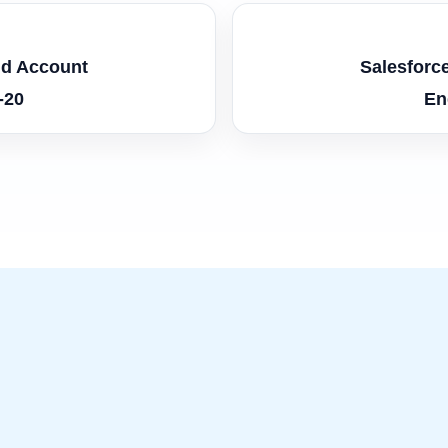
ud Account
Salesforc
-20
En