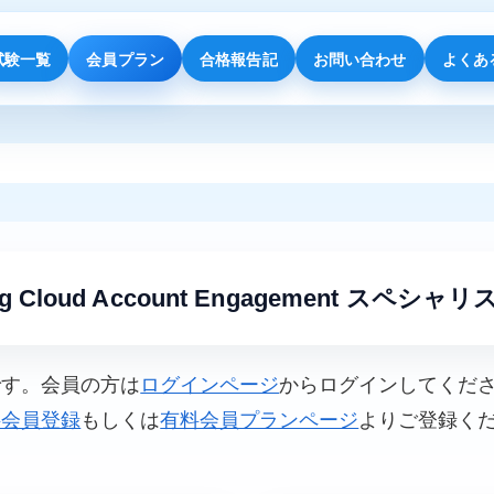
試験一覧
会員プラン
合格報告記
お問い合わせ
よくあ
ing Cloud Account Engagement スペシャリス
です。会員の方は
ログインページ
からログインしてくだ
料会員登録
もしくは
有料会員プランページ
よりご登録く