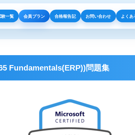
試験一覧
会員プラン
合格報告記
お問い合わせ
よくあ
365 Fundamentals(ERP))問題集