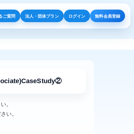
るご質問
法人・団体プラン
ログイン
無料会員登録
ssociate)CaseStudy②
さい。
ださい。