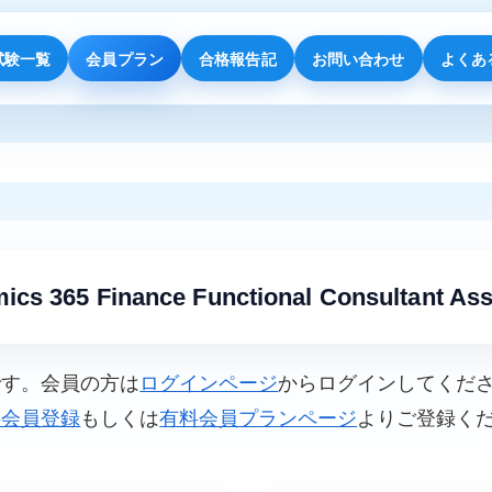
試験一覧
会員プラン
合格報告記
お問い合わせ
よくあ
ics 365 Finance Functional Consultant A
です。会員の方は
ログインページ
からログインしてくだ
料会員登録
もしくは
有料会員プランページ
よりご登録く