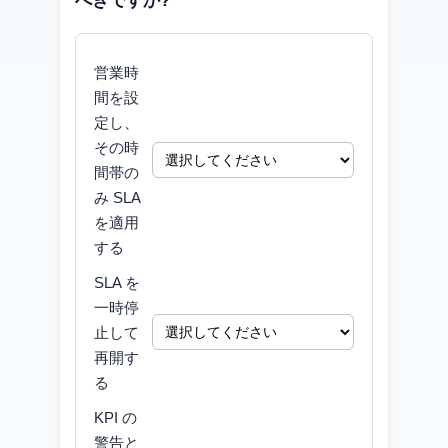
べきですか?
営業時
間を設
定し、
その時
間帯の
み SLA
を適用
する
SLA を
一時停
止して
再開す
る
KPI の
警告と