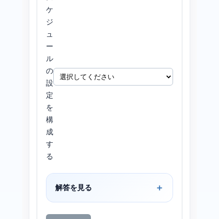
ケ
ジ
ュ
ー
ル
の
設
定
を
構
成
す
る
解答を見る