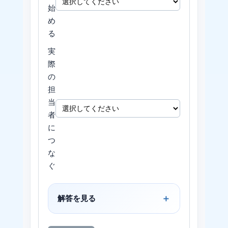
始
め
る
実
際
の
担
当
者
に
つ
な
ぐ
解答を見る