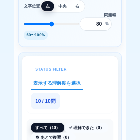
文字位置
左
中央
右
問題幅
%
60〜100%
STATUS FILTER
表示する理解度を選択
10 / 10問
すべて（10）
✅ 理解できた（0）
🔁 あとで復習（0）