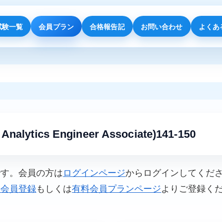
試験一覧
会員プラン
合格報告記
お問い合わせ
よくあ
 Analytics Engineer Associate)141-150
です。会員の方は
ログインページ
からログインしてくだ
料会員登録
もしくは
有料会員プランページ
よりご登録く