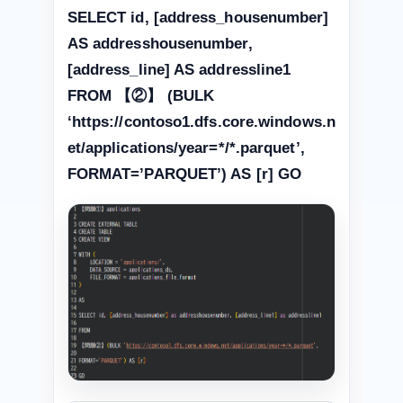
SELECT id, [address_housenumber]
AS addresshousenumber,
[address_line] AS addressline1
FROM 【②】 (BULK
‘https://contoso1.dfs.core.windows.n
et/applications/year=*/*.parquet’,
FORMAT=’PARQUET’) AS [r] GO