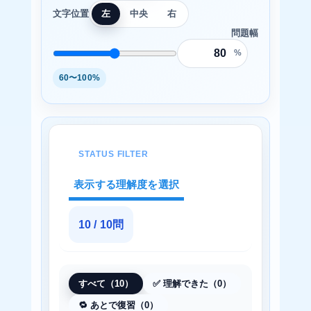
文字位置
左
中央
右
問題幅
%
60〜100%
STATUS FILTER
表示する理解度を選択
10 / 10問
すべて（10）
✅ 理解できた（0）
🔁 あとで復習（0）