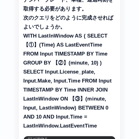
取得する必要があります。
次のクエリをどのように完成させれば
よいでしょうか。
WITH LastInWindow AS ( SELECT
【①】(Time) AS LastEventTime
FROM Input TIMESTAMP BY Time
GROUP BY 【②】(minute, 10) )
SELECT Input.License_plate,
Input.Make, Input.Time FROM Input
TIMESTAMP BY Time INNER JOIN
LastInWindow ON 【③】(minute,
Input, LastInWindow) BETWEEN 0
AND 10 AND Input.Time =
LastInWindow.LastEventTime