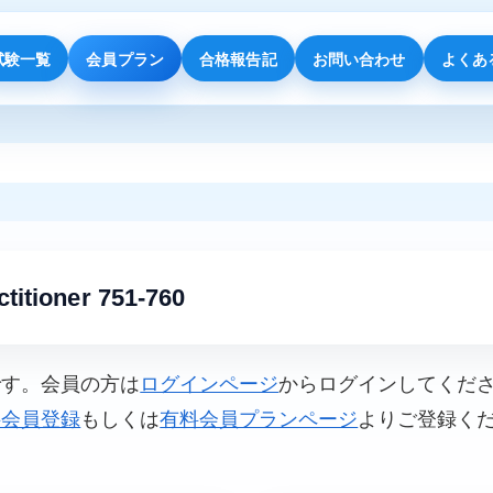
試験一覧
会員プラン
合格報告記
お問い合わせ
よくあ
titioner 751-760
です。会員の方は
ログインページ
からログインしてくだ
料会員登録
もしくは
有料会員プランページ
よりご登録く