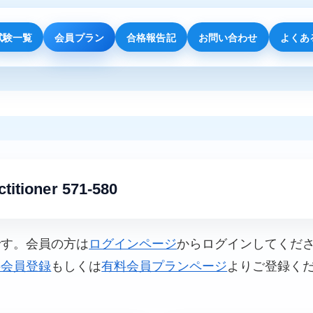
試験一覧
会員プラン
合格報告記
お問い合わせ
よくあ
titioner 571-580
です。会員の方は
ログインページ
からログインしてくだ
料会員登録
もしくは
有料会員プランページ
よりご登録く