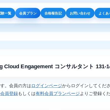
試験一覧
会員プラン
合格報告記
お問い合わせ
よくあ
ting Cloud Engagement コンサルタント 131-1
です。会員の方は
ログインページ
からログインしてくだ
料会員登録
もしくは
有料会員プランページ
よりご登録く