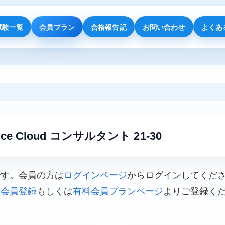
試験一覧
会員プラン
合格報告記
お問い合わせ
よくあ
ience Cloud コンサルタント 21-30
です。会員の方は
ログインページ
からログインしてくだ
料会員登録
もしくは
有料会員プランページ
よりご登録く